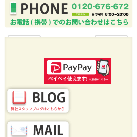
« ★おんぶ紐★
★寒天の日★ »