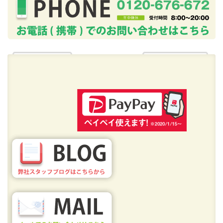
« ☆お引っ越し☆
☆プチごみ屋敷☆ »