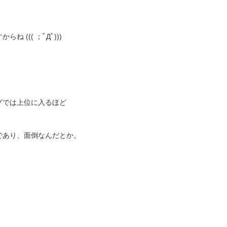
((( ；ﾟДﾟ)))
グでは上位に入るほど
であり、面倒なんだとか。