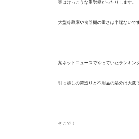
実はけっこうな重労働だったりします。
大型冷蔵庫や食器棚の重さは半端ないですからね 
某ネットニュースでやっていたランキン
引っ越しの荷造りと不用品の処分は大変
そこで！