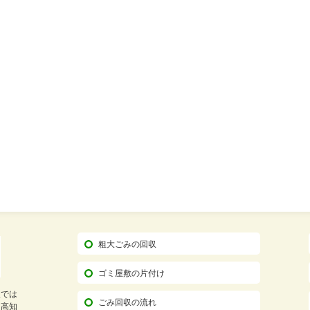
粗大ごみの回収
ゴミ屋敷の片付け
人では
ごみ回収の流れ
ら高知